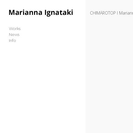
Skip to content
CHIMÄROTOP I Marianna
Main Menü
Works
News
Info