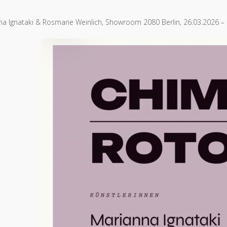
 Ignataki & Rosmarie Weinlich, Showroom 2080 Berlin, 26.03.2026 –