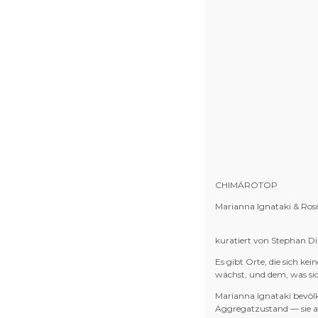
CHIMÄROTOP
Marianna Ignataki & Ros
kuratiert von Stephan Dil
Es gibt Orte, die sich k
wächst, und dem, was sic
Marianna Ignataki bevöl
Aggregatzustand — sie al